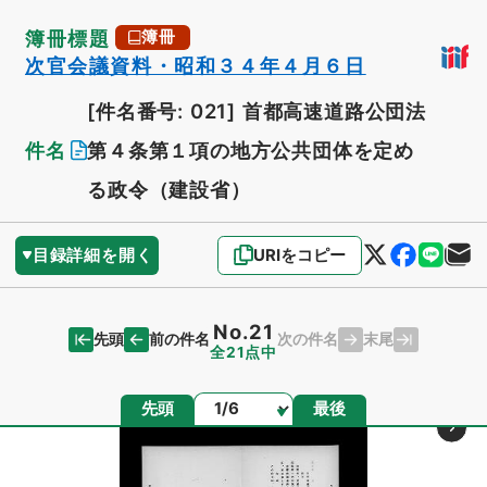
簿冊標題
簿冊
次官会議資料・昭和３４年４月６日
[件名番号: 021]
首都高速道路公団法
件名
第４条第１項の地方公共団体を定め
る政令（建設省）
目録詳細を開く
URIをコピー
No.21
先頭
末尾
前の件名
次の件名
全21点中
ページ
先頭
最後