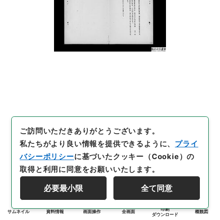
ご訪問いただきありがとうございます。
私たちがより良い情報を提供できるように、
プライ
バシーポリシー
に基づいたクッキー（Cookie）の
取得と利用に同意をお願いいたします。
必要最小限
全て同意
印刷
サムネイル
資料情報
画面操作
全画面
概観図
ダウンロード