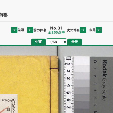
飾郡
No.31
先頭
末尾
前の件名
次の件名
全255点中
ページ
先頭
最後