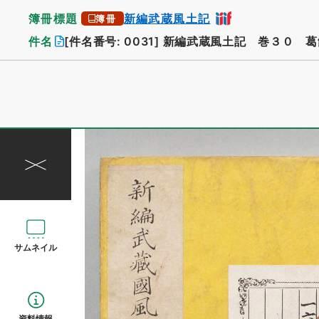
簿冊標題
新編武蔵風土記
簿冊
件名
[件名番号: 0031]
新編武蔵風土記 巻３０ 葛
サムネイル
資料情報