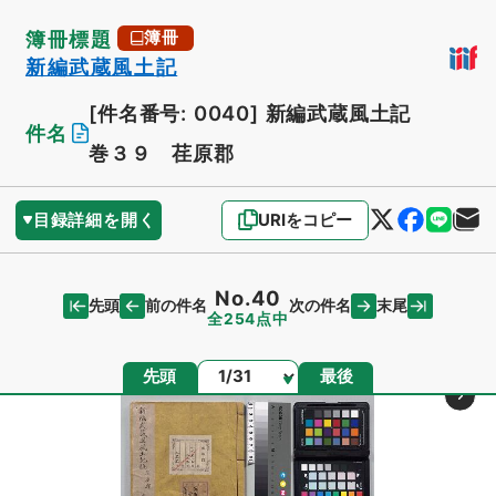
簿冊標題
簿冊
新編武蔵風土記
[件名番号: 0040]
新編武蔵風土記
件名
巻３９ 荏原郡
目録詳細を開く
URIをコピー
No.40
先頭
末尾
前の件名
次の件名
全254点中
ページ
先頭
最後