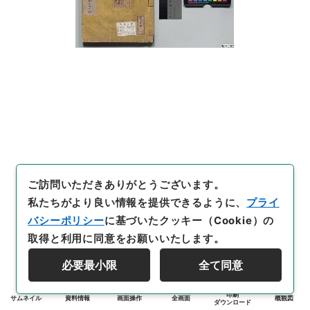
ご訪問いただきありがとうございます。
私たちがより良い情報を提供できるように、
プライ
バシーポリシー
に基づいたクッキー（Cookie）の
取得と利用に同意をお願いいたします。
必要最小限
全て同意
印刷
サムネイル
資料情報
画面操作
全画面
概観図
ダウンロード