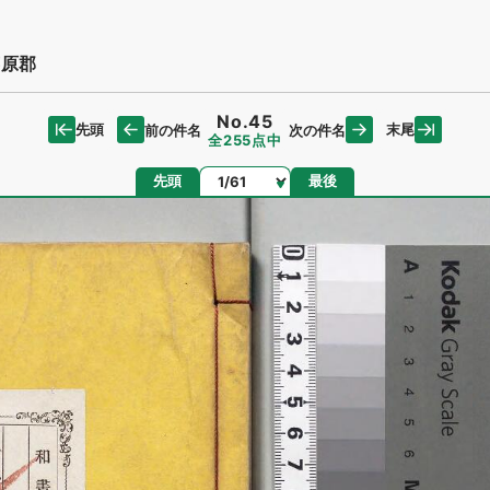
原郡
No.45
先頭
末尾
前の件名
次の件名
全255点中
ページ
先頭
最後