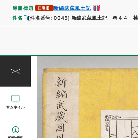
簿冊標題
新編武蔵風土記
簿冊
件名
[件名番号: 0045]
新編武蔵風土記 巻４４ 荏
サムネイル
資料情報