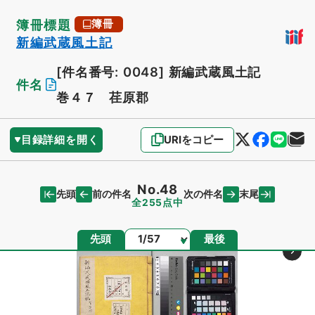
簿冊標題
簿冊
新編武蔵風土記
[件名番号: 0048]
新編武蔵風土記
件名
巻４７ 荏原郡
目録詳細を開く
URIをコピー
No.48
先頭
末尾
前の件名
次の件名
全255点中
ページ
先頭
最後