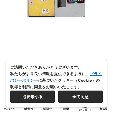
ご訪問いただきありがとうございます。
私たちがより良い情報を提供できるように、
プライ
バシーポリシー
に基づいたクッキー（Cookie）の
取得と利用に同意をお願いいたします。
必要最小限
全て同意
印刷
サムネイル
資料情報
画面操作
全画面
概観図
ダウンロード