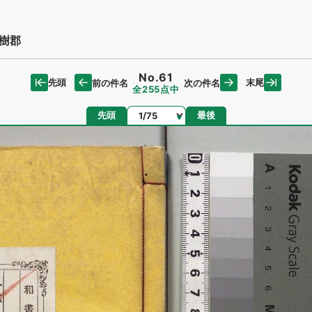
樹郡
No.61
先頭
末尾
前の件名
次の件名
全255点中
ページ
先頭
最後