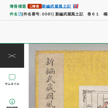
簿冊標題
新編武蔵風土記
簿冊
件名
[件名番号: 0061]
新編武蔵風土記 巻６１ 橘
サムネイル
資料情報