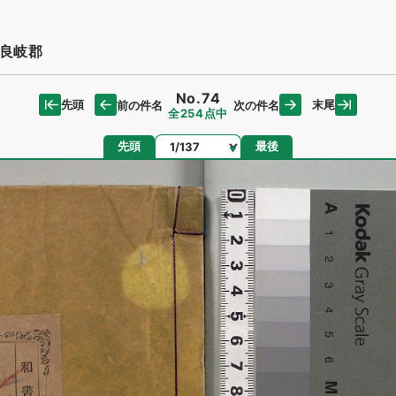
良岐郡
No.74
先頭
末尾
前の件名
次の件名
全254点中
ページ
先頭
最後