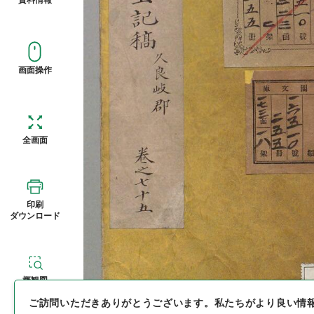
画面操作
全画面
印刷
ダウンロード
概観図
ご訪問いただきありがとうございます。
私たちがより良い情