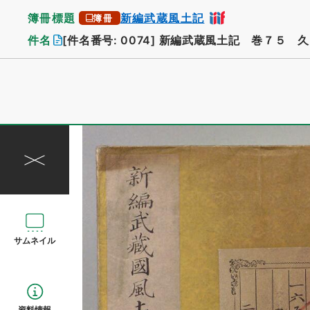
簿冊標題
新編武蔵風土記
簿冊
件名
[件名番号: 0074]
新編武蔵風土記 巻７５ 久
サムネイル
資料情報