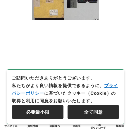
ご訪問いただきありがとうございます。
私たちがより良い情報を提供できるように、
プライ
バシーポリシー
に基づいたクッキー（Cookie）の
取得と利用に同意をお願いいたします。
必要最小限
全て同意
印刷
サムネイル
資料情報
画面操作
全画面
概観図
ダウンロード