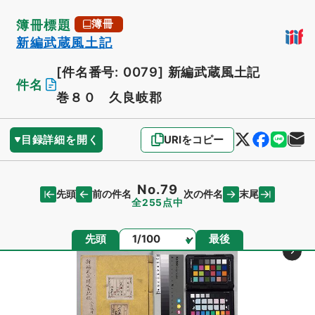
簿冊標題
簿冊
新編武蔵風土記
[件名番号: 0079]
新編武蔵風土記
件名
巻８０ 久良岐郡
目録詳細を開く
URIをコピー
No.79
先頭
末尾
前の件名
次の件名
全255点中
ページ
先頭
最後