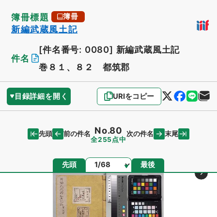
簿冊標題
簿冊
新編武蔵風土記
[件名番号: 0080]
新編武蔵風土記
件名
巻８１、８２ 都筑郡
目録詳細を開く
URIをコピー
No.80
先頭
末尾
前の件名
次の件名
全255点中
ページ
先頭
最後