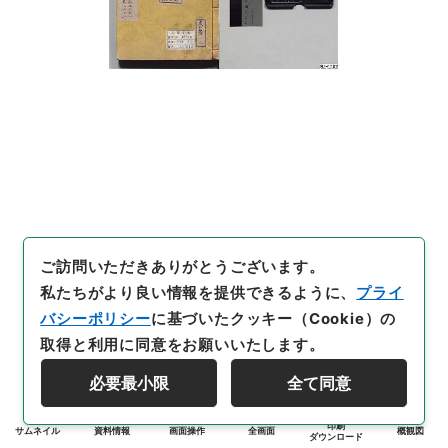
ご訪問いただきありがとうございます。
私たちがより良い情報を提供できるように、
プライ
バシーポリシー
に基づいたクッキー（Cookie）の
取得と利用に同意をお願いいたします。
必要最小限
全て同意
印刷
サムネイル
資料情報
画面操作
全画面
概観図
ダウンロード