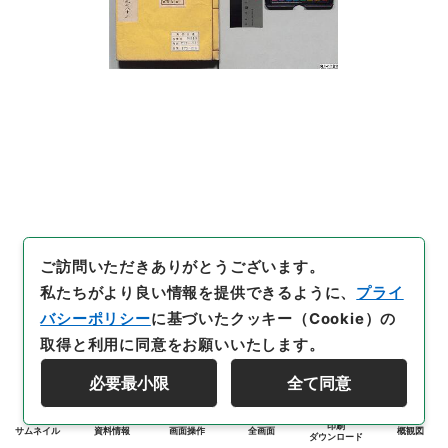
ご訪問いただきありがとうございます。
私たちがより良い情報を提供できるように、
プライ
バシーポリシー
に基づいたクッキー（Cookie）の
取得と利用に同意をお願いいたします。
必要最小限
全て同意
印刷
サムネイル
資料情報
画面操作
全画面
概観図
ダウンロード