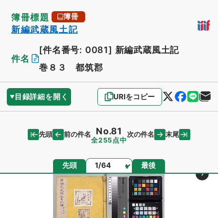
簿冊標題
簿冊
新編武蔵風土記
[件名番号: 0081]
新編武蔵風土記
件名
巻８３ 都筑郡
目録詳細を開く
URIをコピー
No.81
先頭
末尾
前の件名
次の件名
全255点中
ページ
先頭
最後