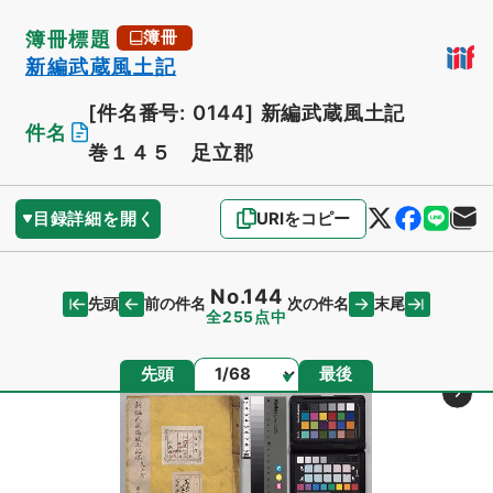
簿冊標題
簿冊
新編武蔵風土記
[件名番号: 0144]
新編武蔵風土記
件名
巻１４５ 足立郡
目録詳細を開く
URIをコピー
No.144
先頭
末尾
前の件名
次の件名
全255点中
ページ
先頭
最後