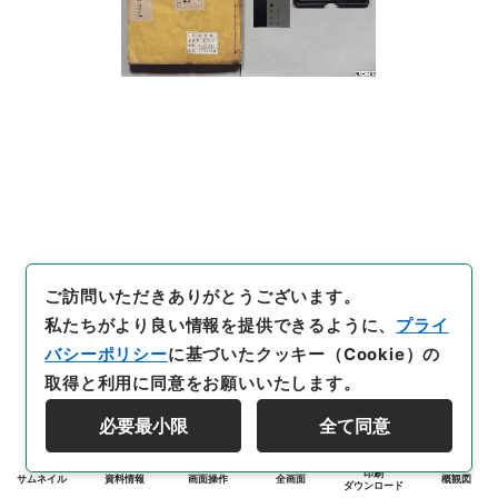
ご訪問いただきありがとうございます。
私たちがより良い情報を提供できるように、
プライ
バシーポリシー
に基づいたクッキー（Cookie）の
取得と利用に同意をお願いいたします。
必要最小限
全て同意
印刷
サムネイル
資料情報
画面操作
全画面
概観図
ダウンロード