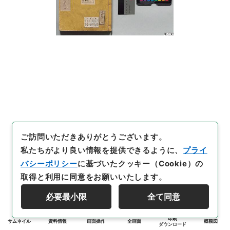
ご訪問いただきありがとうございます。
私たちがより良い情報を提供できるように、
プライ
バシーポリシー
に基づいたクッキー（Cookie）の
取得と利用に同意をお願いいたします。
必要最小限
全て同意
印刷
サムネイル
資料情報
画面操作
全画面
概観図
ダウンロード