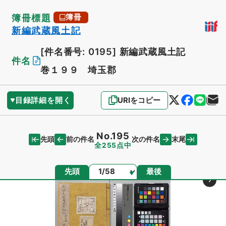
簿冊標題
簿冊
新編武蔵風土記
[件名番号: 0195]
新編武蔵風土記
件名
巻１９９ 埼玉郡
目録詳細を開く
URIをコピー
No.195
先頭
末尾
前の件名
次の件名
全255点中
ページ
先頭
最後