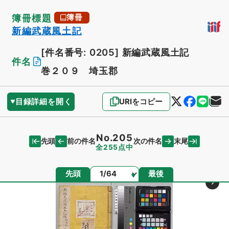
簿冊標題
簿冊
新編武蔵風土記
[件名番号: 0205]
新編武蔵風土記
件名
巻２０９ 埼玉郡
目録詳細を開く
URIをコピー
No.205
先頭
末尾
前の件名
次の件名
全255点中
ページ
先頭
最後