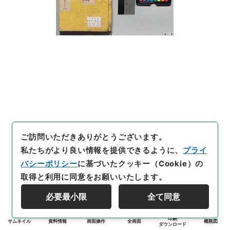
ご訪問いただきありがとうございます。
私たちがより良い情報を提供できるように、
プライ
バシーポリシー
に基づいたクッキー（Cookie）の
取得と利用に同意をお願いいたします。
必要最小限
全て同意
印刷
サムネイル
資料情報
画面操作
全画面
概観図
ダウンロード