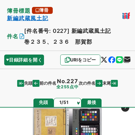
簿冊標題
簿冊
新編武蔵風土記
[件名番号: 0227]
新編武蔵風土記
件名
巻２３５、２３６ 那賀郡
目録詳細を開く
URIをコピー
No.227
先頭
末尾
前の件名
次の件名
全255点中
ページ
先頭
最後