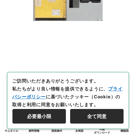
ご訪問いただきありがとうございます。
私たちがより良い情報を提供できるように、
プライ
バシーポリシー
に基づいたクッキー（Cookie）の
取得と利用に同意をお願いいたします。
必要最小限
全て同意
印刷
サムネイル
資料情報
画面操作
全画面
概観図
ダウンロード