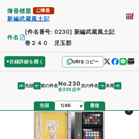
簿冊標題
簿冊
新編武蔵風土記
[件名番号: 0230]
新編武蔵風土記
件名
巻２４０ 児玉郡
目録詳細を開く
URIをコピー
No.230
先頭
末尾
前の件名
次の件名
全255点中
ページ
先頭
最後