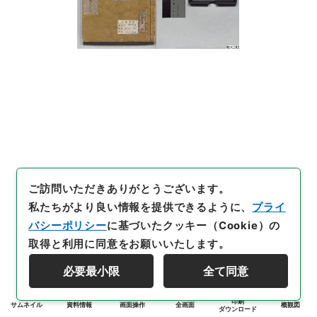
ご訪問いただきありがとうございます。
私たちがより良い情報を提供できるように、
プライ
バシーポリシー
に基づいたクッキー（Cookie）の
取得と利用に同意をお願いいたします。
必要最小限
全て同意
印刷
サムネイル
資料情報
画面操作
全画面
概観図
ダウンロード