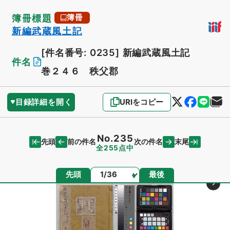
簿冊標題
簿冊
新編武蔵風土記
[件名番号: 0235]
新編武蔵風土記
件名
巻２４６ 秩父郡
目録詳細を開く
URIをコピー
No.235
先頭
末尾
前の件名
次の件名
全255点中
ページ
先頭
最後