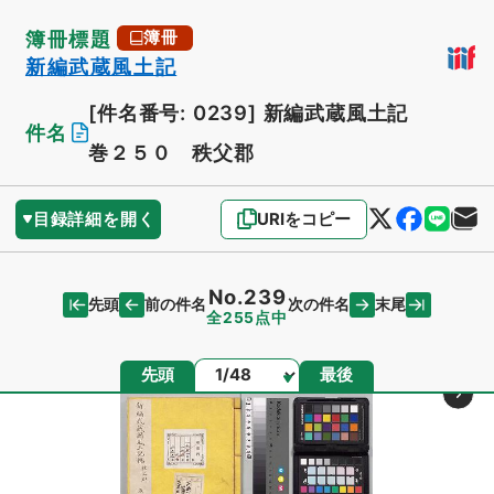
簿冊標題
簿冊
新編武蔵風土記
[件名番号: 0239]
新編武蔵風土記
件名
巻２５０ 秩父郡
目録詳細を開く
URIをコピー
No.239
先頭
末尾
前の件名
次の件名
全255点中
ページ
先頭
最後