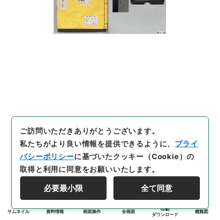
ご訪問いただきありがとうございます。
私たちがより良い情報を提供できるように、
プライ
バシーポリシー
に基づいたクッキー（Cookie）の
取得と利用に同意をお願いいたします。
必要最小限
全て同意
印刷
サムネイル
資料情報
画面操作
全画面
概観図
ダウンロード