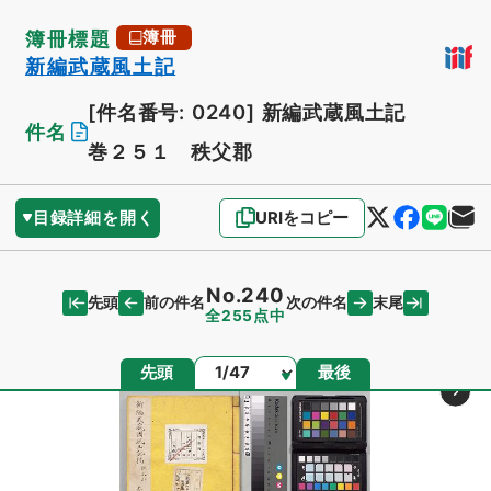
簿冊標題
簿冊
新編武蔵風土記
[件名番号: 0240]
新編武蔵風土記
件名
巻２５１ 秩父郡
目録詳細を開く
URIをコピー
No.240
先頭
末尾
前の件名
次の件名
全255点中
ページ
先頭
最後