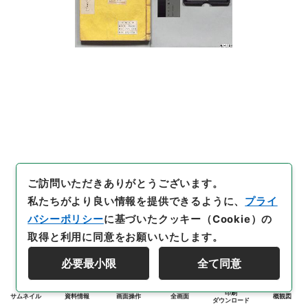
ご訪問いただきありがとうございます。
私たちがより良い情報を提供できるように、
プライ
バシーポリシー
に基づいたクッキー（Cookie）の
取得と利用に同意をお願いいたします。
必要最小限
全て同意
印刷
サムネイル
資料情報
画面操作
全画面
概観図
ダウンロード