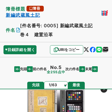
簿冊標題
簿冊
新編武蔵風土記
[件名番号: 0005]
新編武蔵風土記
件名
巻４ 建置沿革
目録詳細を開く
URIをコピー
No.5
先頭
末尾
前の件名
次の件名
全255点中
ページ
先頭
最後