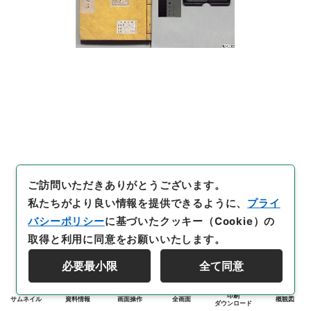
ご訪問いただきありがとうございます。
私たちがより良い情報を提供できるように、
プライ
バシーポリシー
に基づいたクッキー（Cookie）の
取得と利用に同意をお願いいたします。
必要最小限
全て同意
印刷
サムネイル
資料情報
画面操作
全画面
概観図
ダウンロード