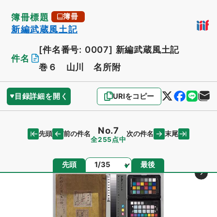
簿冊標題
簿冊
新編武蔵風土記
[件名番号: 0007]
新編武蔵風土記
件名
巻６ 山川 名所附
目録詳細を開く
URIをコピー
No.7
先頭
末尾
前の件名
次の件名
全255点中
ページ
先頭
最後