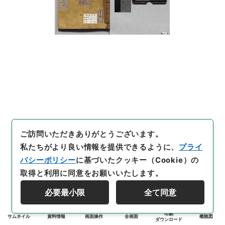
ご訪問いただきありがとうございます。
私たちがより良い情報を提供できるように、
プライ
バシーポリシー
に基づいたクッキー（Cookie）の
取得と利用に同意をお願いいたします。
必要最小限
全て同意
印刷
サムネイル
資料情報
画面操作
全画面
概観図
ダウンロード