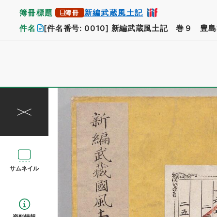
簿冊標題
新編武蔵風土記
簿冊
件名
[件名番号: 0010]
新編武蔵風土記 巻９ 豊島
サムネイル
資料情報