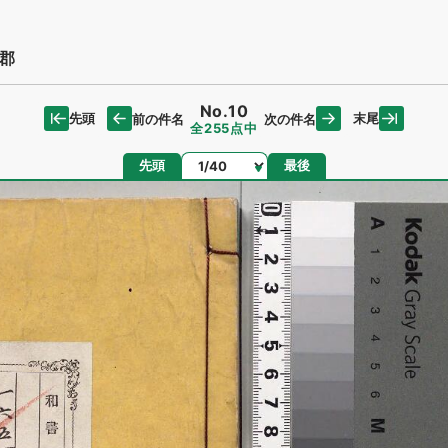
郡
No.10
先頭
末尾
前の件名
次の件名
全255点中
ページ
先頭
最後