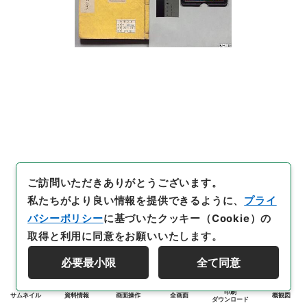
ご訪問いただきありがとうございます。
私たちがより良い情報を提供できるように、
プライ
バシーポリシー
に基づいたクッキー（Cookie）の
取得と利用に同意をお願いいたします。
必要最小限
全て同意
印刷
サムネイル
資料情報
画面操作
全画面
概観図
ダウンロード