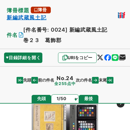
簿冊標題
簿冊
新編武蔵風土記
[件名番号: 0024]
新編武蔵風土記
件名
巻２３ 葛飾郡
目録詳細を開く
URIをコピー
No.24
先頭
末尾
前の件名
次の件名
全255点中
ページ
先頭
最後