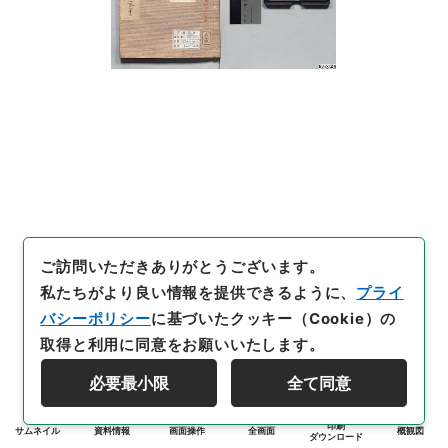
ご訪問いただきありがとうございます。
私たちがより良い情報を提供できるように、
プライ
バシーポリシー
に基づいたクッキー（Cookie）の
取得と利用に同意をお願いいたします。
必要最小限
全て同意
印刷
サムネイル
資料情報
画面操作
全画面
概観図
ダウンロード