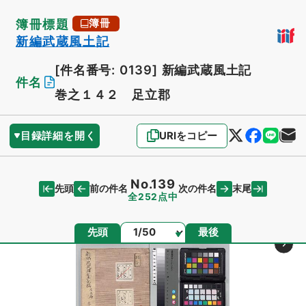
簿冊標題
簿冊
新編武蔵風土記
[件名番号: 0139]
新編武蔵風土記
件名
巻之１４２ 足立郡
目録詳細を開く
URIをコピー
No.139
先頭
末尾
前の件名
次の件名
全252点中
ページ
先頭
最後