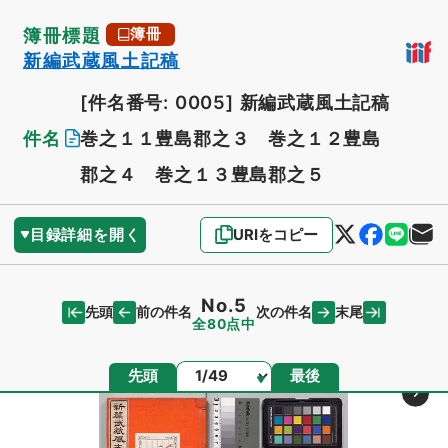
簿冊標題
簿冊
新編武蔵風土記稿
[件名番号: 0005]
新編武蔵風土記稿
件名
巻之１１豊島郡之３ 巻之１２豊島
郡之４ 巻之１３豊島郡之５
目録詳細を開く
URIをコピー
No.5
先頭
末尾
前の件名
次の件名
全80点中
ページ
先頭
最後