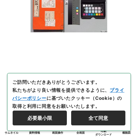
ご訪問いただきありがとうございます。
私たちがより良い情報を提供できるように、
プライ
バシーポリシー
に基づいたクッキー（Cookie）の
取得と利用に同意をお願いいたします。
必要最小限
全て同意
印刷
サムネイル
資料情報
画面操作
全画面
概観図
ダウンロード