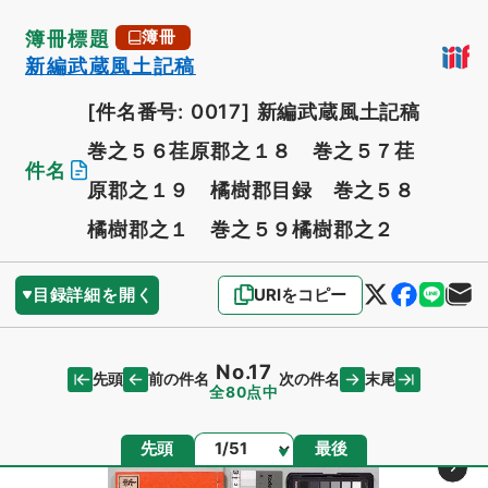
簿冊標題
簿冊
新編武蔵風土記稿
[件名番号: 0017]
新編武蔵風土記稿
巻之５６荏原郡之１８ 巻之５７荏
件名
原郡之１９ 橘樹郡目録 巻之５８
橘樹郡之１ 巻之５９橘樹郡之２
目録詳細を開く
URIをコピー
No.17
先頭
末尾
前の件名
次の件名
全80点中
ページ
先頭
最後