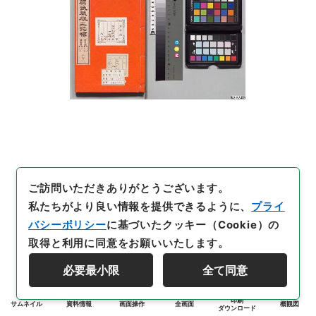
ご訪問いただきありがとうございます。
私たちがより良い情報を提供できるように、
プライ
バシーポリシー
に基づいたクッキー（Cookie）の
取得と利用に同意をお願いいたします。
必要最小限
全て同意
印刷
サムネイル
資料情報
画面操作
全画面
概観図
ダウンロード