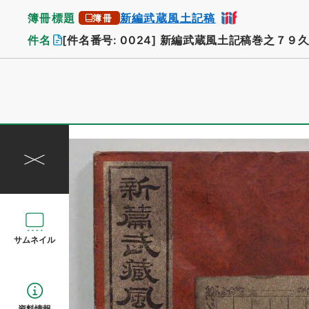
簿冊標題
新編武蔵風土記稿
簿冊
件名
[件名番号: 0024]
新編武蔵風土記稿巻之７９久
サムネイル
資料情報