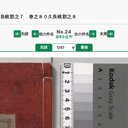
良岐郡之７ 巻之８０久良岐郡之８
No.24
先頭
末尾
前の件名
次の件名
全80点中
ページ
先頭
最後