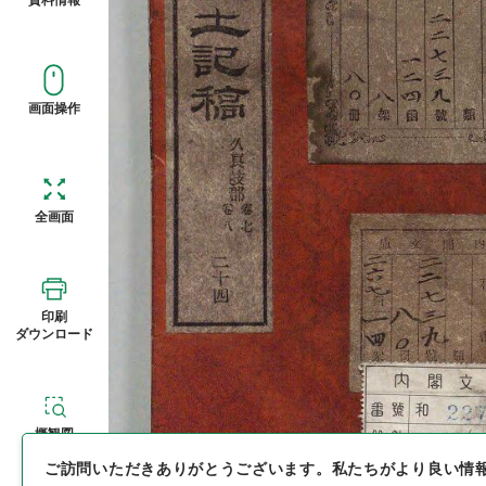
画面操作
全画面
印刷
ダウンロード
概観図
ご訪問いただきありがとうございます。
私たちがより良い情