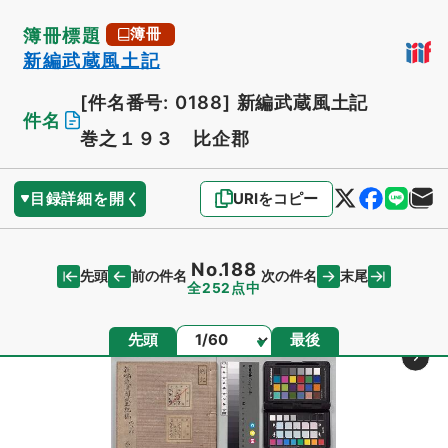
簿冊標題
簿冊
新編武蔵風土記
[件名番号: 0188]
新編武蔵風土記
件名
巻之１９３ 比企郡
目録詳細を開く
URIをコピー
No.188
先頭
末尾
前の件名
次の件名
全252点中
ページ
先頭
最後