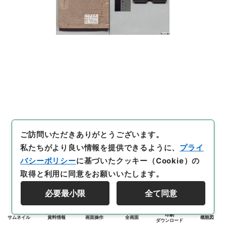
ご訪問いただきありがとうございます。
私たちがより良い情報を提供できるように、
プライ
バシーポリシー
に基づいたクッキー（Cookie）の
取得と利用に同意をお願いいたします。
必要最小限
全て同意
印刷
サムネイル
資料情報
画面操作
全画面
概観図
ダウンロード