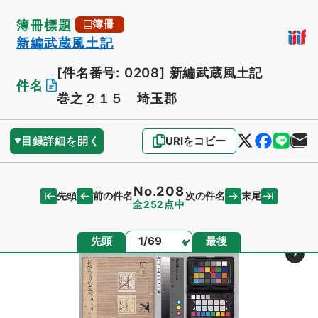
簿冊標題
簿冊
新編武蔵風土記
[件名番号: 0208]
新編武蔵風土記
件名
巻之２１５ 埼玉郡
目録詳細を開く
URIをコピー
No.208
先頭
末尾
前の件名
次の件名
全252点中
ページ
先頭
最後