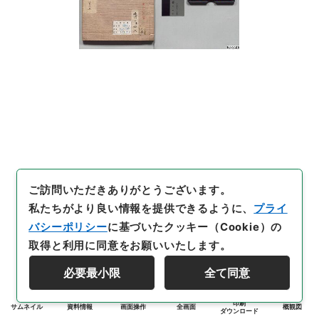
ご訪問いただきありがとうございます。
私たちがより良い情報を提供できるように、
プライ
バシーポリシー
に基づいたクッキー（Cookie）の
取得と利用に同意をお願いいたします。
必要最小限
全て同意
印刷
サムネイル
資料情報
画面操作
全画面
概観図
ダウンロード