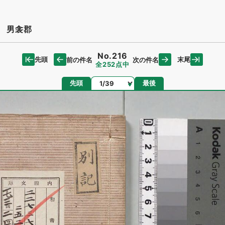
 男衾郡
No.216
先頭
末尾
前の件名
次の件名
全252点中
ページ
先頭
最後