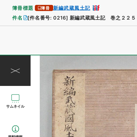
簿冊標題
新編武蔵風土記
簿冊
件名
[件名番号: 0216]
新編武蔵風土記 巻之２２５
サムネイル
資料情報