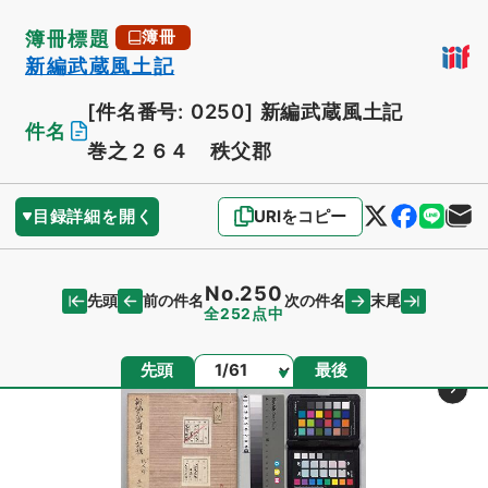
簿冊標題
簿冊
新編武蔵風土記
[件名番号: 0250]
新編武蔵風土記
件名
巻之２６４ 秩父郡
目録詳細を開く
URIをコピー
No.250
先頭
末尾
前の件名
次の件名
全252点中
ページ
先頭
最後