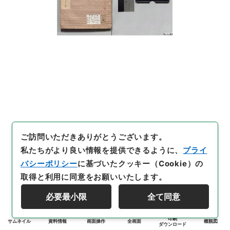
ご訪問いただきありがとうございます。
私たちがより良い情報を提供できるように、
プライ
バシーポリシー
に基づいたクッキー（Cookie）の
取得と利用に同意をお願いいたします。
必要最小限
全て同意
印刷
サムネイル
資料情報
画面操作
全画面
概観図
ダウンロード