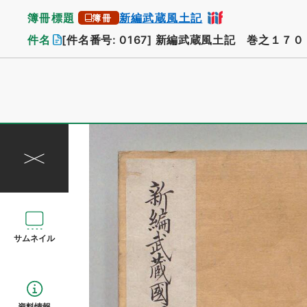
簿冊標題
新編武蔵風土記
簿冊
件名
[件名番号: 0167]
新編武蔵風土記 巻之１７０
サムネイル
資料情報