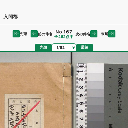
 入間郡
No.167
先頭
末尾
前の件名
次の件名
全252点中
ページ
先頭
最後