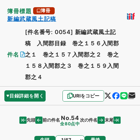
簿冊標題
簿冊
新編武蔵風土記稿
[件名番号: 0054]
新編武蔵風土記
稿 入間郡目録 巻之１５６入間郡
件名
之１ 巻之１５７入間郡之２ 巻之
１５８入間郡之３ 巻之１５９入間
郡之４
目録詳細を開く
URIをコピー
No.54
先頭
末尾
前の件名
次の件名
全80点中
ページ
先頭
最後