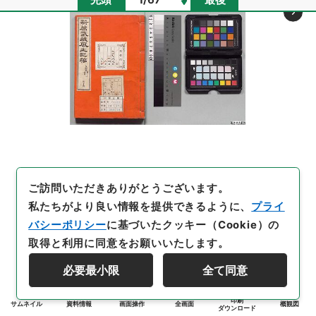
ご訪問いただきありがとうございます。
私たちがより良い情報を提供できるように、
プライ
バシーポリシー
に基づいたクッキー（Cookie）の
取得と利用に同意をお願いいたします。
必要最小限
全て同意
印刷
サムネイル
資料情報
画面操作
全画面
概観図
ダウンロード