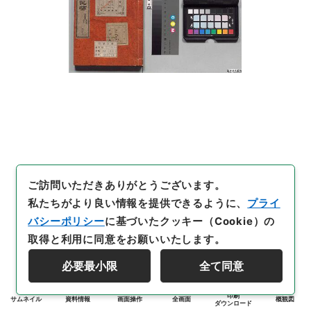
ご訪問いただきありがとうございます。
私たちがより良い情報を提供できるように、
プライ
バシーポリシー
に基づいたクッキー（Cookie）の
取得と利用に同意をお願いいたします。
必要最小限
全て同意
印刷
サムネイル
資料情報
画面操作
全画面
概観図
ダウンロード