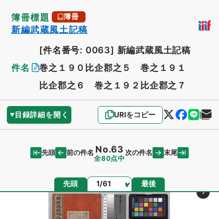
簿冊標題
簿冊
新編武蔵風土記稿
[件名番号: 0063]
新編武蔵風土記稿
件名
巻之１９０比企郡之５ 巻之１９１
比企郡之６ 巻之１９２比企郡之７
目録詳細を開く
URIをコピー
No.63
先頭
末尾
前の件名
次の件名
全80点中
ページ
先頭
最後