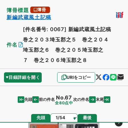
簿冊標題
簿冊
新編武蔵風土記稿
[件名番号: 0067]
新編武蔵風土記稿
巻之２０３埼玉郡之５ 巻之２０４
件名
埼玉郡之６ 巻之２０５埼玉郡之
７ 巻之２０６埼玉郡之８
目録詳細を開く
URIをコピー
No.67
先頭
末尾
前の件名
次の件名
全80点中
ページ
先頭
最後