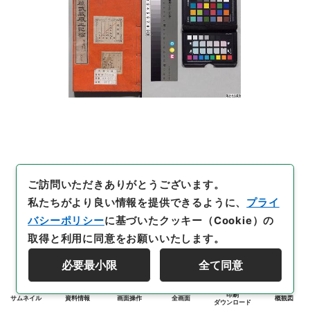
ご訪問いただきありがとうございます。
私たちがより良い情報を提供できるように、
プライ
バシーポリシー
に基づいたクッキー（Cookie）の
取得と利用に同意をお願いいたします。
必要最小限
全て同意
印刷
サムネイル
資料情報
画面操作
全画面
概観図
ダウンロード