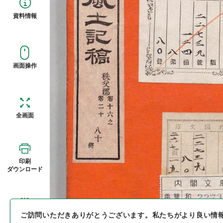
資料情報
画面操作
全画面
印刷
ダウンロード
ご訪問いただきありがとうございます。
私たちがより良い情
概観図