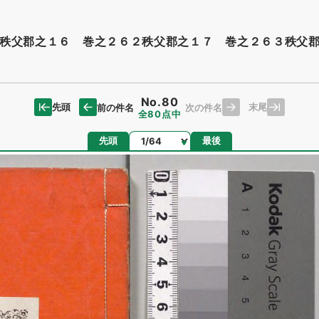
秩父郡之１６ 巻之２６２秩父郡之１７ 巻之２６３秩父
No.80
先頭
末尾
前の件名
次の件名
全80点中
ページ
先頭
最後