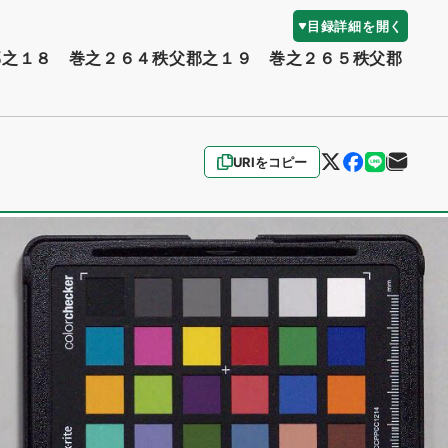
目録詳細を開く
郡之１８ 巻之２６４秩父郡之１９ 巻之２６５秩父郡
URIをコピー