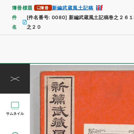
簿冊標題
新編武蔵風土記稿
簿冊
件
[件名番号: 0080]
新編武蔵風土記稿巻之２６１
名
之２０
サムネイル