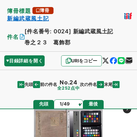
簿冊標題
簿冊
新編武蔵風土記
[件名番号: 0024]
新編武蔵風土記
件名
巻之２３ 葛飾郡
目録詳細を開く
URIをコピー
No.24
先頭
末尾
前の件名
次の件名
全252点中
ページ
先頭
最後