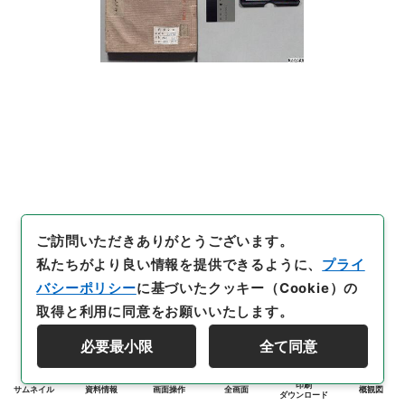
ご訪問いただきありがとうございます。
私たちがより良い情報を提供できるように、
プライ
バシーポリシー
に基づいたクッキー（Cookie）の
取得と利用に同意をお願いいたします。
必要最小限
全て同意
印刷
サムネイル
資料情報
画面操作
全画面
概観図
ダウンロード