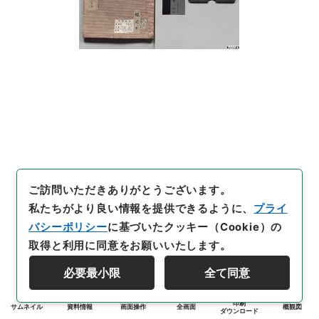
ご訪問いただきありがとうございます。
私たちがより良い情報を提供できるように、
プライ
バシーポリシー
に基づいたクッキー（Cookie）の
取得と利用に同意をお願いいたします。
必要最小限
全て同意
印刷
サムネイル
資料情報
画面操作
全画面
概観図
ダウンロード