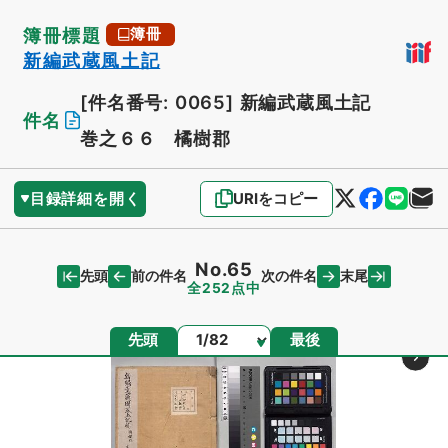
簿冊標題
簿冊
新編武蔵風土記
[件名番号: 0065]
新編武蔵風土記
件名
巻之６６ 橘樹郡
目録詳細を開く
URIをコピー
No.65
先頭
末尾
前の件名
次の件名
全252点中
ページ
先頭
最後