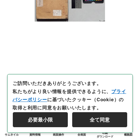
ご訪問いただきありがとうございます。
私たちがより良い情報を提供できるように、
プライ
バシーポリシー
に基づいたクッキー（Cookie）の
取得と利用に同意をお願いいたします。
必要最小限
全て同意
印刷
サムネイル
資料情報
画面操作
全画面
概観図
ダウンロード