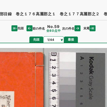
部目録 巻之１７６高麗郡之１ 巻之１７７高麗郡之２ 
No.59
先頭
末尾
前の件名
次の件名
全80点中
ページ
先頭
最後