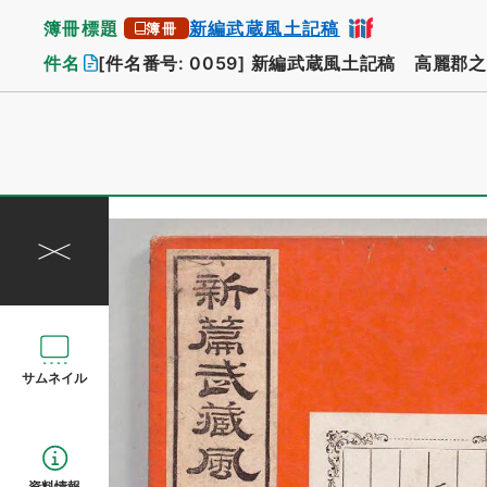
簿冊標題
新編武蔵風土記稿
簿冊
件名
[件名番号: 0059]
新編武蔵風土記稿 高麗郡之
サムネイル
資料情報