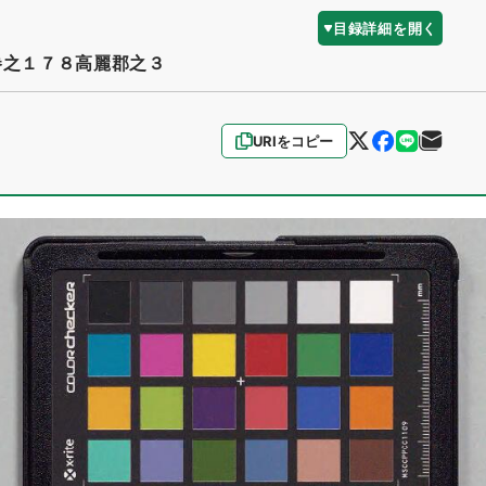
目録詳細を開く
巻之１７８高麗郡之３
URIをコピー