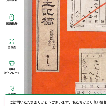
画面操作
全画面
印刷
ダウンロード
概観図
ご訪問いただきありがとうございます。
私たちがより良い情