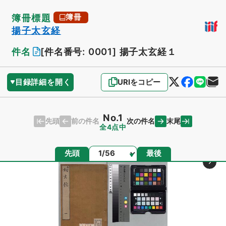
簿冊標題
簿冊
揚子太玄経
件名
[件名番号: 0001]
揚子太玄経１
目録詳細を開く
URIをコピー
No.1
先頭
末尾
前の件名
次の件名
全4点中
ページ
先頭
最後