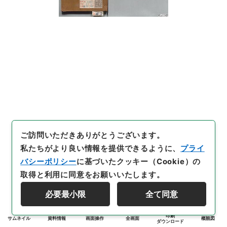
ご訪問いただきありがとうございます。
私たちがより良い情報を提供できるように、
プライ
バシーポリシー
に基づいたクッキー（Cookie）の
取得と利用に同意をお願いいたします。
必要最小限
全て同意
印刷
サムネイル
資料情報
画面操作
全画面
概観図
ダウンロード