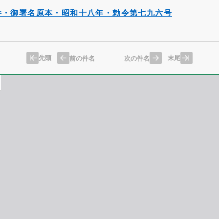
件・御署名原本・昭和十八年・勅令第七九六号
先頭
末尾
前の件名
次の件名