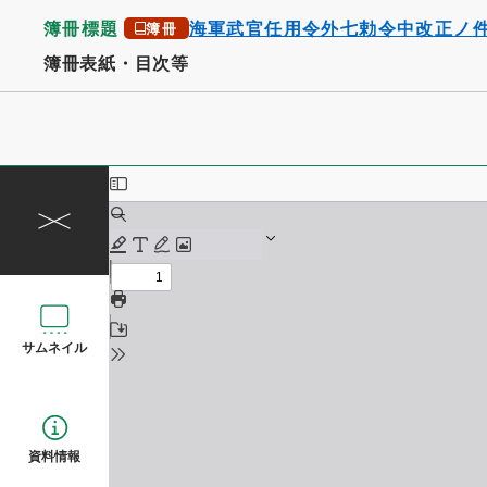
簿冊標題
海軍武官任用令外七勅令中改正ノ
簿冊
簿冊表紙・目次等
サムネイル
資料情報