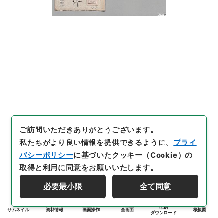
ご訪問いただきありがとうございます。
私たちがより良い情報を提供できるように、
プライ
バシーポリシー
に基づいたクッキー（Cookie）の
取得と利用に同意をお願いいたします。
必要最小限
全て同意
印刷
サムネイル
資料情報
画面操作
全画面
概観図
ダウンロード