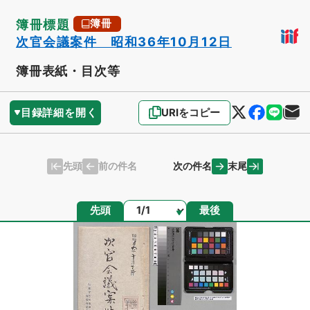
簿冊標題
簿冊
次官会議案件 昭和36年10月12日
簿冊表紙・目次等
目録詳細を開く
URIをコピー
先頭
末尾
前の件名
次の件名
ページ
先頭
最後