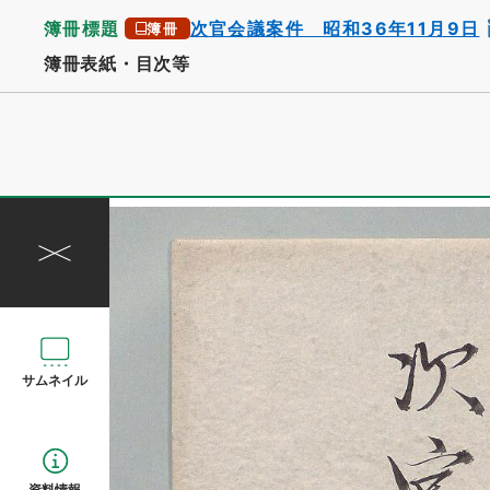
簿冊標題
次官会議案件 昭和36年11月9日
簿冊
簿冊表紙・目次等
サムネイル
資料情報