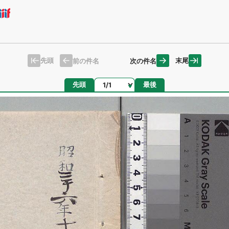
先頭
末尾
前の件名
次の件名
ページ
先頭
最後