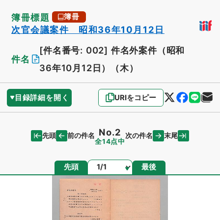
簿冊標題
簿冊
次官会議案件 昭和36年10月12日
[件名番号: 002]
件名外案件（昭和
件名
36年10月12日）（木）
目録詳細を開く
URIをコピー
No.2
先頭
末尾
前の件名
次の件名
全14点中
ページ
先頭
最後