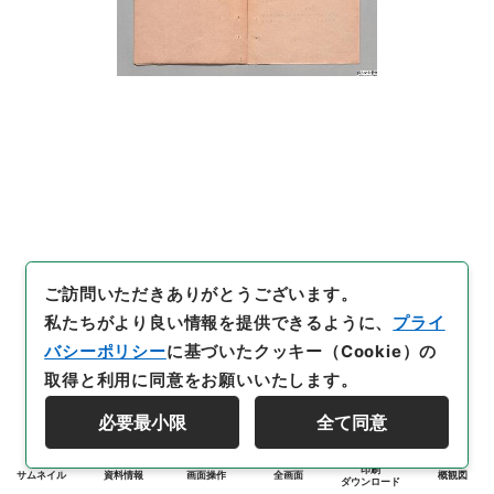
ご訪問いただきありがとうございます。
私たちがより良い情報を提供できるように、
プライ
バシーポリシー
に基づいたクッキー（Cookie）の
取得と利用に同意をお願いいたします。
必要最小限
全て同意
印刷
サムネイル
資料情報
画面操作
全画面
概観図
ダウンロード