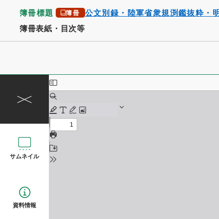
簿冊標題
公文別録・陸軍省衆規渕鑑抜粋・
簿冊
簿冊表紙・目次等
サムネイル
資料情報