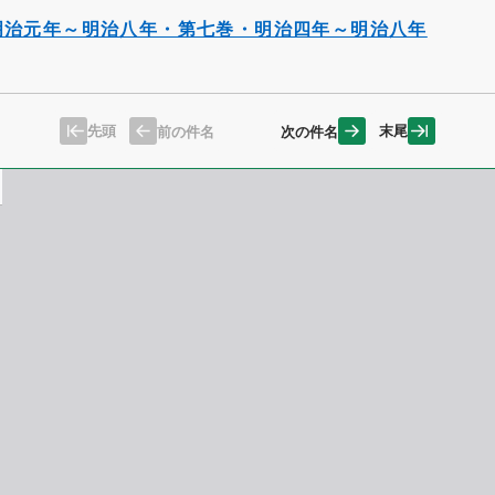
明治元年～明治八年・第七巻・明治四年～明治八年
先頭
末尾
前の件名
次の件名