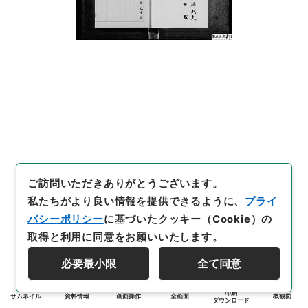
ご訪問いただきありがとうございます。
私たちがより良い情報を提供できるように、
プライ
バシーポリシー
に基づいたクッキー（Cookie）の
取得と利用に同意をお願いいたします。
必要最小限
全て同意
印刷
サムネイル
資料情報
画面操作
全画面
概観図
ダウンロード