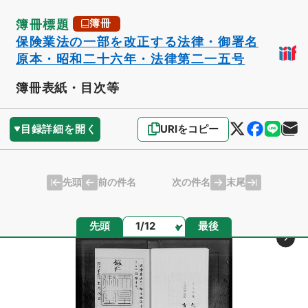
簿冊標題
簿冊
保険業法の一部を改正する法律・御署名
原本・昭和二十六年・法律第二一五号
簿冊表紙・目次等
目録詳細を開く
URIをコピー
先頭
末尾
前の件名
次の件名
ページ
先頭
最後