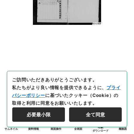
ご訪問いただきありがとうございます。
私たちがより良い情報を提供できるように、
プライ
バシーポリシー
に基づいたクッキー（Cookie）の
取得と利用に同意をお願いいたします。
必要最小限
全て同意
印刷
サムネイル
資料情報
画面操作
全画面
概観図
ダウンロード