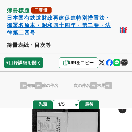
簿冊標題
簿冊
日本国有鉄道財政再建促進特別措置法・
御署名原本・昭和四十四年・第二巻・法
律第二四号
簿冊表紙・目次等
目録詳細を開く
URIをコピー
先頭
末尾
前の件名
次の件名
ページ
先頭
最後