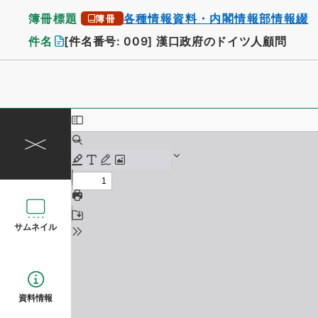
簿冊標題
各種情報資料・内閣情報部情報綴
簿冊
件名
[件名番号: 009]
漢口政府のドイツ人顧問
サムネイル
資料情報