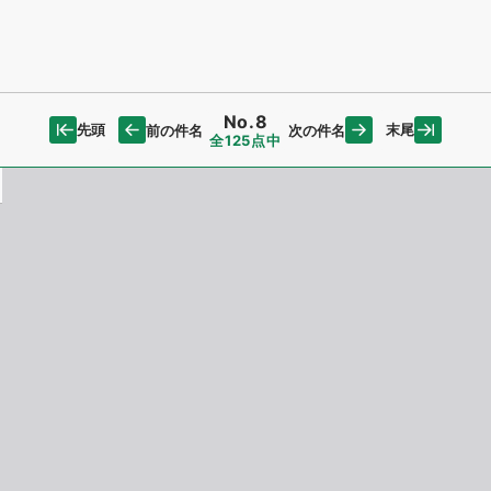
No.8
先頭
末尾
前の件名
次の件名
全125点中