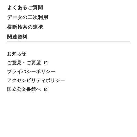
よくあるご質問
データの二次利用
横断検索の連携
関連資料
お知らせ
ご意見・ご要望
プライバシーポリシー
アクセシビリティポリシー
国立公文書館へ
閲覧
件名
海軍省并ニ長崎県ヨリ雲揚艦牛荘ニ向ケ駛往シ朝鮮国
江華島ニ在テ韓人俄カニ砲撃ノ旨ヲ報ス・二条
請求番号