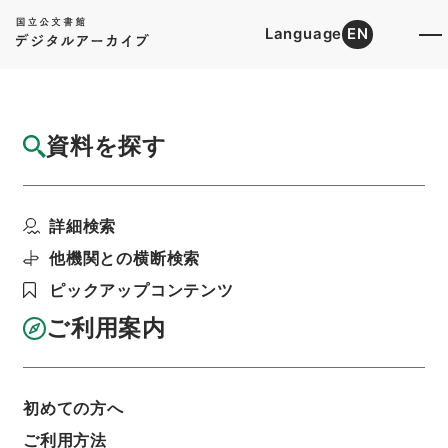
Language
EN
トップ
詳細検索[所蔵資料検索]
目録詳細
資料を探す
件名
海軍省并ニ長崎県ヨリ雲揚艦牛荘ニ向ケ駛往
詳細検索
シ朝鮮国江華島ニ在テ...
階層
行政文書
＊内閣・総理府
太政官・内閣関係
他機関との横断検索
第一類 公文別録
ピックアップコンテンツ
公文別録・朝鮮江華島砲撃始末・明治八年・第一
巻・明治八年
ご利用案内
利用請求書印刷
初めての方へ
基本情報
全ての情報
ご利用方法