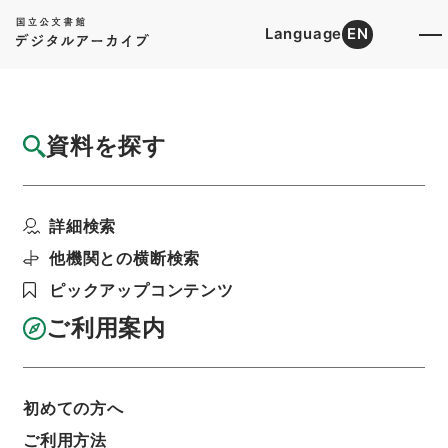
Language
EN
トップ
詳細検索[所蔵資料検索]
目録詳細
資料を探す
件名
元禄国絵図近江国
詳細検索
階層
内閣文庫
和書
和書(多聞櫓文書を除く）
国絵図
他機関との横断検索
利用請求書印刷
ピックアップコンテンツ
ご利用案内
基本情報
全ての情報
初めての方へ
ご利用方法