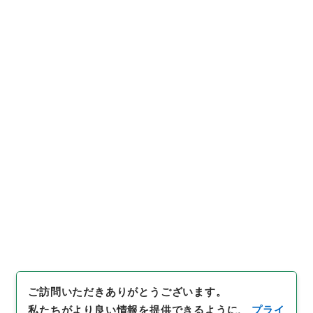
https://www.digital.archive
URIをコピー
s.go.jp/item/764296
[件名・細目]
「
元禄国絵図近江
国
」
（
特０８３－０００１-00
40
）
、
国立公文書館デジタルア
引用例をコピー
ーカイブ
、
https://www.digit
al.archives.go.jp/item/7642
96
（
参照
2026-08-08
）
ご訪問いただきありがとうございます。
私たちがより良い情報を提供できるように、
プライ